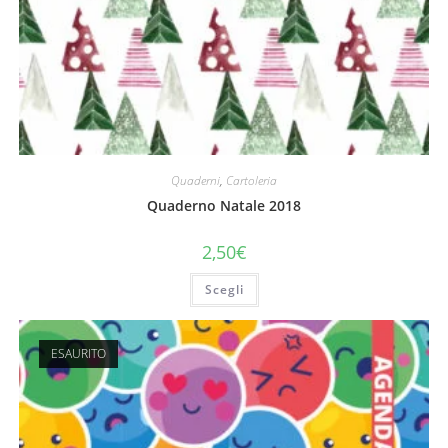
Quaderni
,
Cartoleria
Quaderno Natale 2018
2,50
€
Scegli
ESAURITO