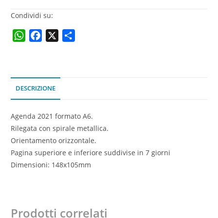
Condividi su:
W
F
X
C
h
a
o
a
c
n
t
e
d
s
b
i
DESCRIZIONE
A
o
v
p
o
i
Agenda 2021 formato A6.
p
k
d
Rilegata con spirale metallica.
i
Orientamento orizzontale.
Pagina superiore e inferiore suddivise in 7 giorni
Dimensioni: 148x105mm
Prodotti correlati