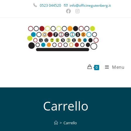
0523 044520
info@officinegutenberg.it
Menu
0
Carrello
>
Carrello