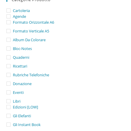
p
k
d
i
Cartoleria
Agende
Formato Orizzontale A6
Formato Verticale A5
Album Da Colorare
Bloc-Notes
Quaderni
Ricettari
Rubriche Telefoniche
Donazione
Eventi
Libri
Edizioni [LOW]
Gli Elefanti
Gli Instant Book