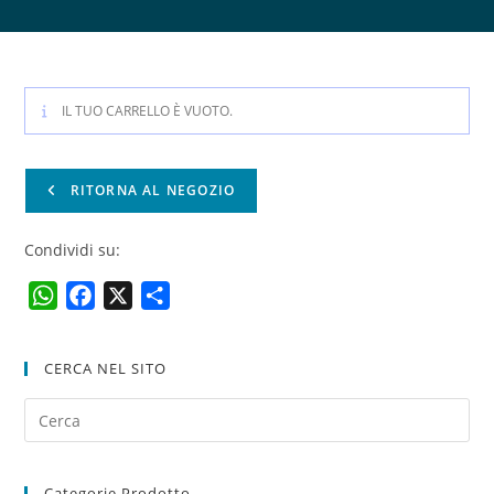
IL TUO CARRELLO È VUOTO.
RITORNA AL NEGOZIO
Condividi su:
W
F
X
C
h
a
o
a
c
n
CERCA NEL SITO
t
e
d
s
b
i
A
o
v
p
o
i
Categorie Prodotto