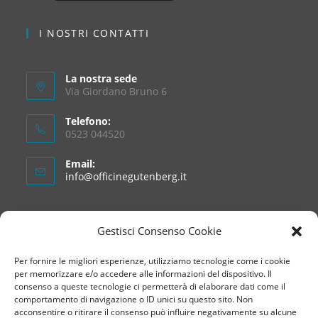
I NOSTRI CONTATTI
La nostra sede
Via Giordano Bruno 6
Telefono:
0523 044520
Email:
info@officinegutenberg.it
La tua email
Gestisci Consenso Cookie
Ho letto e accetto le condizioni della
privacy
Per fornire le migliori esperienze, utilizziamo tecnologie come i cookie
per memorizzare e/o accedere alle informazioni del dispositivo. Il
consenso a queste tecnologie ci permetterà di elaborare dati come il
comportamento di navigazione o ID unici su questo sito. Non
acconsentire o ritirare il consenso può influire negativamente su alcune