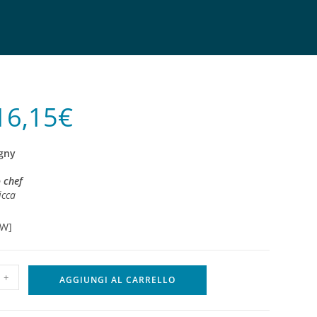
16,15
€
gny
o chef
icca
OW]
+
AGGIUNGI AL CARRELLO