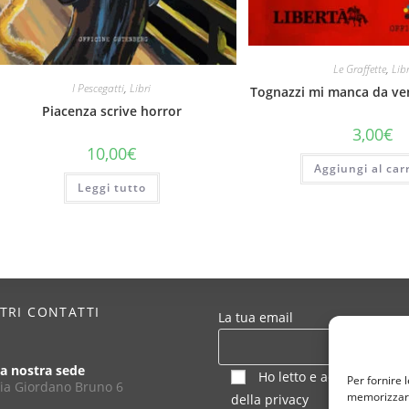
Le Graffette
,
Libr
I Pescegatti
,
Libri
Tognazzi mi manca da ve
Piacenza scrive horror
3,00
€
10,00
€
Aggiungi al carr
Leggi tutto
STRI CONTATTI
La tua email
a nostra sede
Ho letto e accetto le con
Per fornire 
ia Giordano Bruno 6
memorizzare 
della
privacy