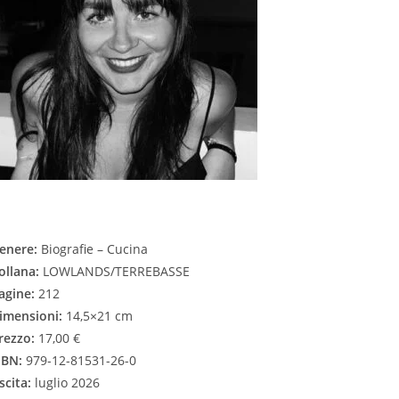
enere:
Biografie – Cucina
ollana:
LOWLANDS/TERREBASSE
agine:
212
imensioni:
14,5×21 cm
rezzo:
17,00 €
SBN:
979-12-81531-26-0
scita:
luglio 2026