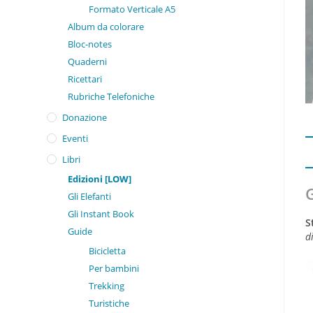
Formato Verticale A5
Album da colorare
Bloc-notes
Quaderni
Ricettari
Rubriche Telefoniche
Donazione
Eventi
Libri
Edizioni [LOW]
Gli Elefanti
Gli Instant Book
S
Guide
d
Bicicletta
Per bambini
Trekking
Turistiche