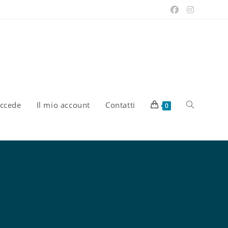
uccede
Il mio account
Contatti
0