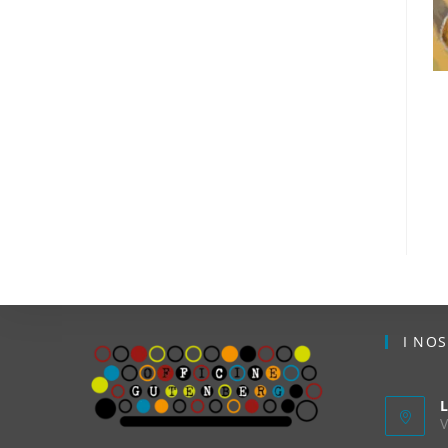
I NO
L
V