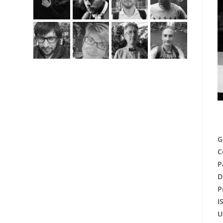
G
C
P
D
P
I
U