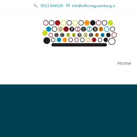
0523 044520
info@officinegutenberg.it
Home