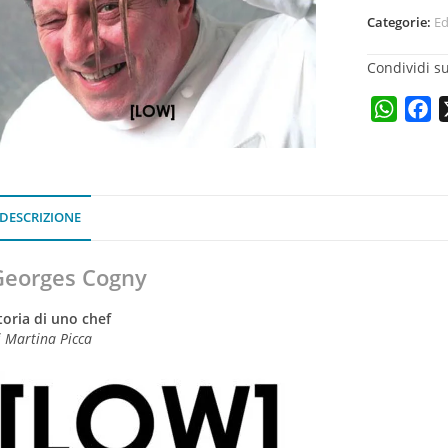
Categorie:
Ed
Condividi su
W
F
h
a
a
c
t
e
s
b
DESCRIZIONE
A
o
p
o
Georges Cogny
p
k
toria di uno chef
i Martina Picca