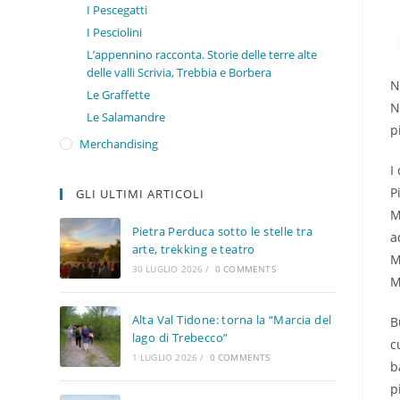
I Pescegatti
I Pesciolini
L’appennino racconta. Storie delle terre alte
delle valli Scrivia, Trebbia e Borbera
N
Le Graffette
N
Le Salamandre
p
Merchandising
I
P
GLI ULTIMI ARTICOLI
M
Pietra Perduca sotto le stelle tra
a
arte, trekking e teatro
M
30 LUGLIO 2026
/
0 COMMENTS
M
Alta Val Tidone: torna la “Marcia del
B
lago di Trebecco”
c
1 LUGLIO 2026
/
0 COMMENTS
b
p