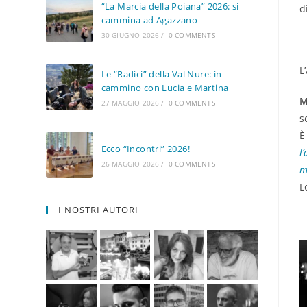
“La Marcia della Poiana” 2026: si
d
cammina ad Agazzano
30 GIUGNO 2026
/
0 COMMENTS
L
Le “Radici” della Val Nure: in
cammino con Lucia e Martina
M
27 MAGGIO 2026
/
0 COMMENTS
s
È
Ecco “Incontri” 2026!
l
26 MAGGIO 2026
/
0 COMMENTS
m
L
I NOSTRI AUTORI