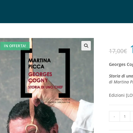
IN OFFERTA!
17,00
€
🔍
Georges Co
Storia di un
di Martina P
Edizioni [L
-