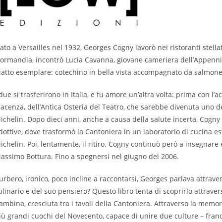
ato a Versailles nel 1932, Georges Cogny lavorò nei ristoranti stella
ormandia, incontrò Lucia Cavanna, giovane cameriera dell’Appenni
iatto esemplare: cotechino in bella vista accompagnato da salmone 
 due si trasferirono in Italia, e fu amore un’altra volta: prima con l’
iacenza, dell’Antica Osteria del Teatro, che sarebbe divenuta uno d
ichelin. Dopo dieci anni, anche a causa della salute incerta, Cogny 
dottive, dove trasformò la Cantoniera in un laboratorio di cucina estr
ichelin. Poi, lentamente, il ritiro. Cogny continuò però a insegnare 
assimo Bottura. Fino a spegnersi nel giugno del 2006.
urbero, ironico, poco incline a raccontarsi, Georges parlava attravers
ulinario e del suo pensiero? Questo libro tenta di scoprirlo attravers
ambina, cresciuta tra i tavoli della Cantoniera. Attraverso la memoria
iù grandi cuochi del Novecento, capace di unire due culture – france