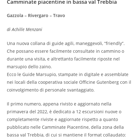
Camminate piacentine in bassa val Trebbia
p
k
d
i
Gazzola – Rivergaro – Travo
di Achille Menzani
Una nuova collana di guide agili, maneggevoli, “friendly”.
Che possano essere facilmente consultate in cammino o
durante una visita, e altrettanto facilmente riposte nel
marsupio dello zaino.
Ecco le Guide Marsupio, stampate in digitale e assemblate
nei locali della cooperativa sociale Officine Gutenberg con il
coinvolgimento di personale svantaggiato.
Il primo numero, appena rivisto e aggiornato nella
primavera del 2022, è dedicato a 12 escursioni nuove o
completamente riviste e aggiornate rispetto a quanto
pubblicato nelle Camminate Piacentine, della zona della
bassa val Trebbia, di cui si mantiene il format collaudato: