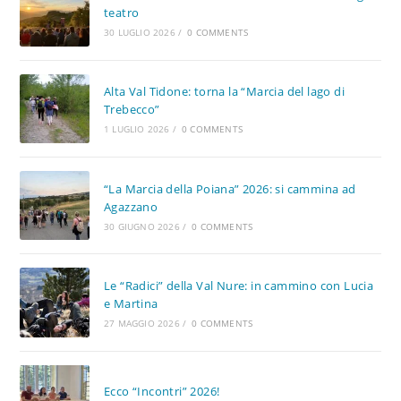
teatro
30 LUGLIO 2026
/
0 COMMENTS
Alta Val Tidone: torna la “Marcia del lago di
Trebecco”
1 LUGLIO 2026
/
0 COMMENTS
“La Marcia della Poiana” 2026: si cammina ad
Agazzano
30 GIUGNO 2026
/
0 COMMENTS
Le “Radici” della Val Nure: in cammino con Lucia
e Martina
27 MAGGIO 2026
/
0 COMMENTS
Ecco “Incontri” 2026!