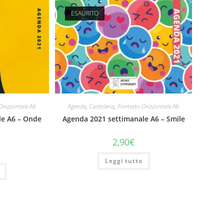
ESAURITO
rizzontale A6
Agende
,
Cartoleria
,
Formato Orizzontale A6
le A6 – Onde
Agenda 2021 settimanale A6 – Smile
2,90
€
Leggi tutto