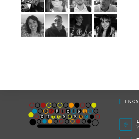
I NO
L
V