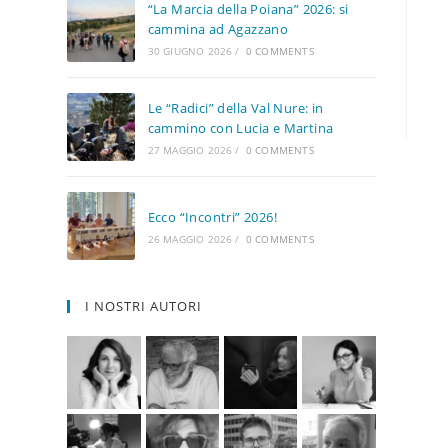
“La Marcia della Poiana” 2026: si
cammina ad Agazzano
30 GIUGNO 2026
/
0 COMMENTS
Le “Radici” della Val Nure: in
cammino con Lucia e Martina
27 MAGGIO 2026
/
0 COMMENTS
Ecco “Incontri” 2026!
26 MAGGIO 2026
/
0 COMMENTS
I NOSTRI AUTORI