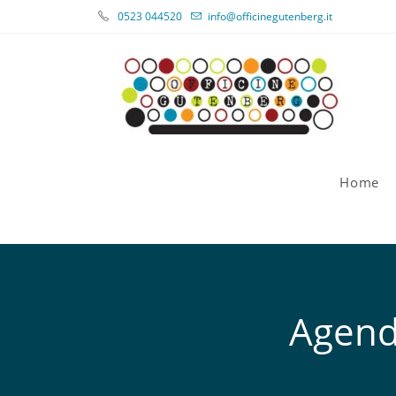
0523 044520
info@officinegutenberg.it
Home
Agend