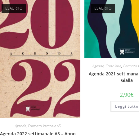
ESAURITO
ESAURITO
Agende
,
Cartoleria
,
Formato O
Agenda 2021 settimana
Gialla
2,90
€
Leggi tutto
Agende
,
Formato Verticale A5
Agenda 2022 settimanale A5 – Anno