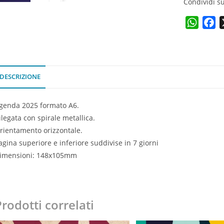
Condividi su
W
F
h
a
a
c
t
e
s
b
DESCRIZIONE
A
o
p
o
genda 2025 formato A6.
p
k
ilegata con spirale metallica.
rientamento orizzontale.
agina superiore e inferiore suddivise in 7 giorni
imensioni: 148x105mm
rodotti correlati