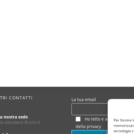
STRI CONTATTI
La tua email
a nostra sede
Ho letto e accetto le con
Per fornire 
ia Giordano Bruno 6
memorizzare 
della
privacy
tecnologie c