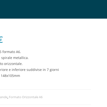
€
 formato A6.
 spirale metallica.
o orizzontale.
iore e inferiore suddivise in 7 giorni
: 148x105mm
gende
,
Formato Orizzontale A6