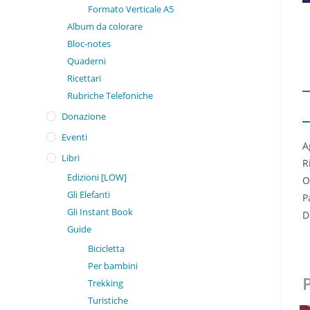
Formato Verticale A5
Album da colorare
Bloc-notes
Quaderni
Ricettari
Rubriche Telefoniche
Donazione
Eventi
A
Libri
R
Edizioni [LOW]
O
Gli Elefanti
P
Gli Instant Book
D
Guide
Bicicletta
Per bambini
P
Trekking
Turistiche