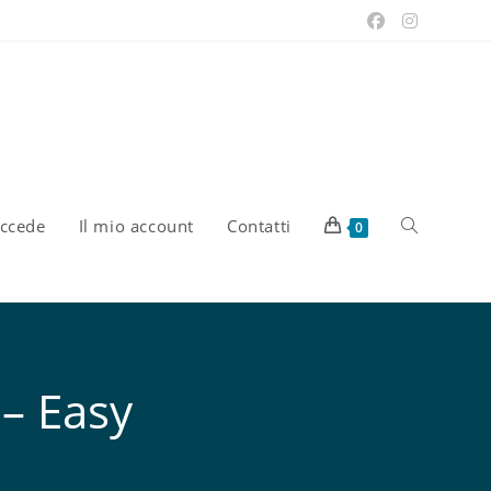
uccede
Il mio account
Contatti
0
– Easy