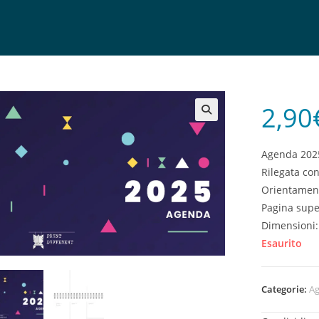
2,90
🔍
Agenda 2025
Rilegata con
Orientament
Pagina super
Dimensioni
Esaurito
Categorie:
A